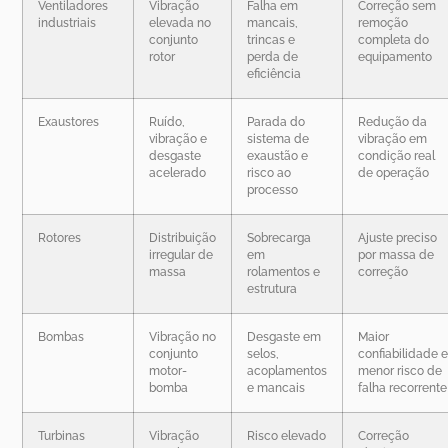
Ventiladores
Vibração
Falha em
Correção sem
industriais
elevada no
mancais,
remoção
conjunto
trincas e
completa do
rotor
perda de
equipamento
eficiência
Exaustores
Ruído,
Parada do
Redução da
vibração e
sistema de
vibração em
desgaste
exaustão e
condição real
acelerado
risco ao
de operação
processo
Rotores
Distribuição
Sobrecarga
Ajuste preciso
irregular de
em
por massa de
massa
rolamentos e
correção
estrutura
Bombas
Vibração no
Desgaste em
Maior
conjunto
selos,
confiabilidade 
motor-
acoplamentos
menor risco de
bomba
e mancais
falha recorrente
Turbinas
Vibração
Risco elevado
Correção