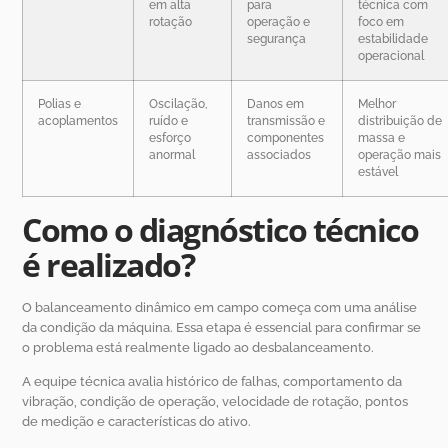
em alta
para
técnica com
rotação
operação e
foco em
segurança
estabilidade
operacional
Polias e
Oscilação,
Danos em
Melhor
acoplamentos
ruído e
transmissão e
distribuição de
esforço
componentes
massa e
anormal
associados
operação mais
estável
Como o diagnóstico técnico
é realizado?
O balanceamento dinâmico em campo começa com uma análise
da condição da máquina. Essa etapa é essencial para confirmar se
o problema está realmente ligado ao desbalanceamento.
A equipe técnica avalia histórico de falhas, comportamento da
vibração, condição de operação, velocidade de rotação, pontos
de medição e características do ativo.